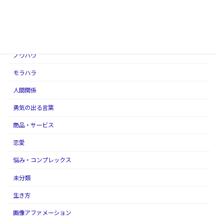
アダルトチルドレン
アファメーションの話
スピリチュアル
ノウハウ
モラハラ
人間関係
勇気の出る言葉
商品・サービス
恋愛
悩み・コンプレックス
未分類
生き方
画像アファメーション