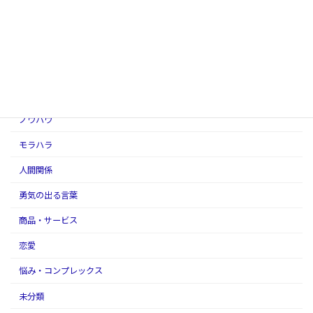
お金
アダルトチルドレン
アファメーションの話
スピリチュアル
ノウハウ
モラハラ
人間関係
勇気の出る言葉
商品・サービス
恋愛
悩み・コンプレックス
未分類