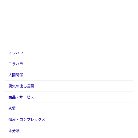
お金
アダルトチルドレン
アファメーションの話
スピリチュアル
ノウハウ
モラハラ
人間関係
勇気の出る言葉
商品・サービス
恋愛
悩み・コンプレックス
未分類