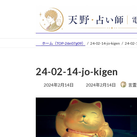
コ
ナ
ン
ビ
テ
ゲ
ン
ー
ツ
シ
へ
ョ
ホーム（TOP-26n07g09）
24-02-14-jo-kigen
24-02-1
ス
ン
キ
に
ッ
移
24-02-14-jo-kigen
プ
動
最
2024年2月14日
2024年2月14日
言霊
終
更
新
日
時
: