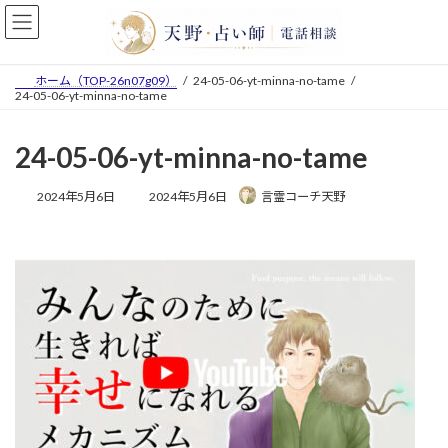
コ
ナ
ン
ビ
テ
ゲ
ン
ー
ホーム（TOP-26n07g09）
24-05-06-yt-minna-no-tame
ツ
シ
24-05-06-yt-minna-no-tame
へ
ョ
ス
ン
24-05-06-yt-minna-no-tame
キ
に
ッ
移
プ
動
最
2024年5月6日
2024年5月6日
言霊コーチ天野
終
更
新
日
時
: