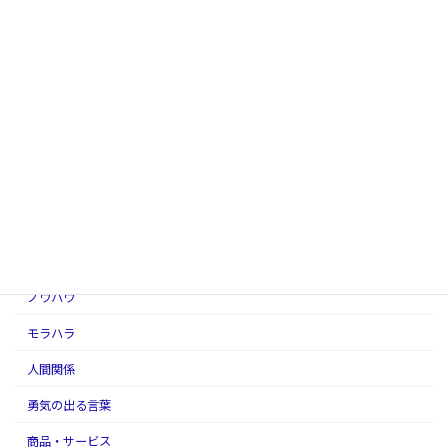
YouTubeトークより
あなたの進化のために
おすすめアファメーション
お客様の声
お金
アダルトチルドレン
アファメーションの話
スピリチュアル
ノウハウ
モラハラ
人間関係
勇気の出る言葉
商品・サービス