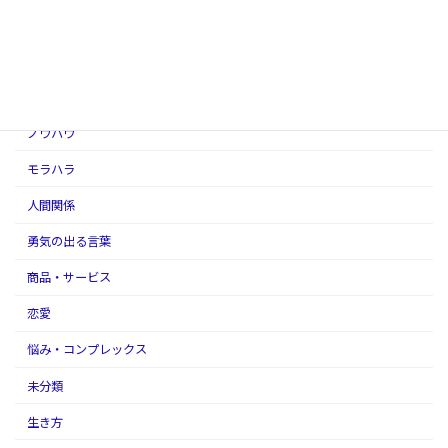
アダルトチルドレン
アファメーションの話
スピリチュアル
ノウハウ
モラハラ
人間関係
勇気の出る言葉
商品・サービス
恋愛
悩み・コンプレックス
未分類
生き方