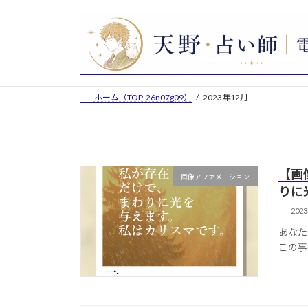
コ
ナ
ン
ビ
テ
ゲ
ン
ー
ツ
シ
へ
ョ
ホーム（TOP-26n07g09）
2023年12月
ス
ン
キ
に
ッ
移
プ
動
【画
画像アファメーション
りに
202
あなた
この事