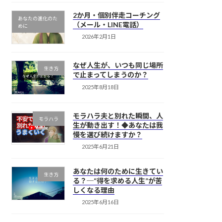
2か月・個別伴走コーチング
あなたの進化のた
（メール・LINE電話）
めに
2026年2月1日
なぜ人生が、いつも同じ場所
生き方
で止まってしまうのか？
2025年8月18日
モラハラ夫と別れた瞬間、人
モラハラ
生が動き出す！◆あなたは我
慢を選び続けますか？
2025年6月21日
あなたは何のために生きてい
生き方
る？─“得を求める人生”が苦
しくなる理由
2025年6月16日