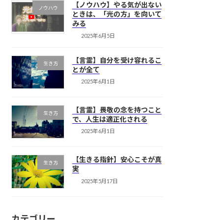
【ノウハウ】やる気が出ない
ノウハウ
ときは、「光の方」を向いて
みる
2025年6月5日
【言霊】自分を受け容れるこ
生き方
とが全て
2025年6月1日
【言霊】畏敬の念を持つこと
生き方
で、人生は適正化される
2025年6月1日
【生きる指針】安心こそが真
生き方
実
2025年5月17日
カテゴリー