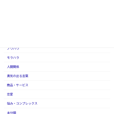
お客様の声
お金
アダルトチルドレン
アファメーションの話
スピリチュアル
ノウハウ
モラハラ
人間関係
勇気の出る言葉
商品・サービス
恋愛
悩み・コンプレックス
未分類