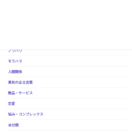
お金
アダルトチルドレン
アファメーションの話
スピリチュアル
ノウハウ
モラハラ
人間関係
勇気の出る言葉
商品・サービス
恋愛
悩み・コンプレックス
未分類