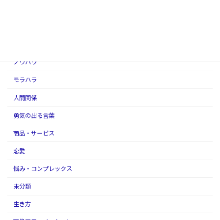
アダルトチルドレン
アファメーションの話
スピリチュアル
ノウハウ
モラハラ
人間関係
勇気の出る言葉
商品・サービス
恋愛
悩み・コンプレックス
未分類
生き方