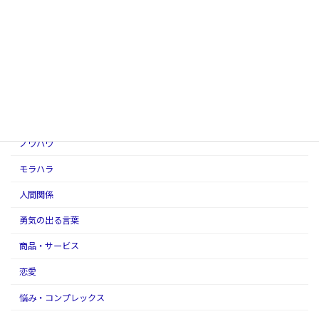
お客様の声
お金
アダルトチルドレン
アファメーションの話
スピリチュアル
ノウハウ
モラハラ
人間関係
勇気の出る言葉
商品・サービス
恋愛
悩み・コンプレックス